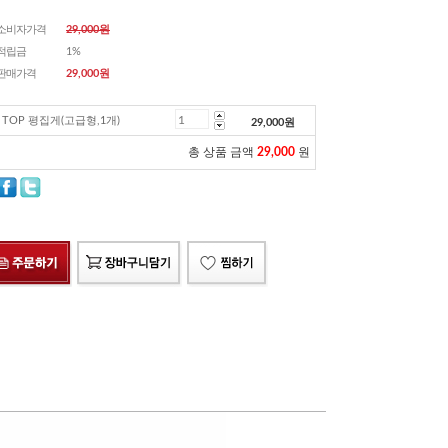
소비자가격
29,000원
적립금
1%
판매가격
29,000
원
TOP 평집게(고급형,1개)
29,000
원
총 상품 금액
29,000
원