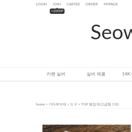
LOGIN
JOIN
CART
(
0
)
ORDER
MYPAGE
+2000P
Seo
카렌 실버
실버 제품
home
>
기타부자재
>
도구
> TOP 평집게(고급형,1개)