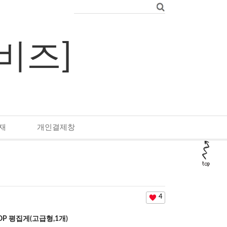
우비즈]
재
개인결제창
4
OP 평집게(고급형,1개)