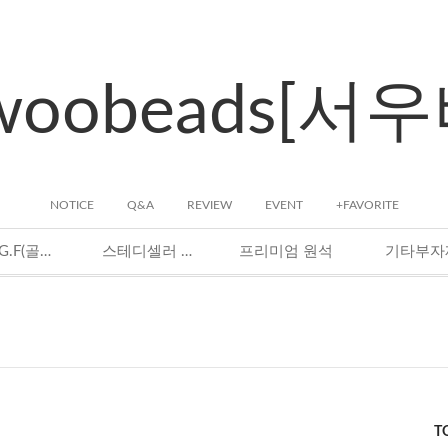
woobeads[서
NOTICE
Q&A
REVIEW
EVENT
+FAVORITE
14K G.F(골드필드)
스테디셀러 원석
프리미엄 원석
기타부자
T