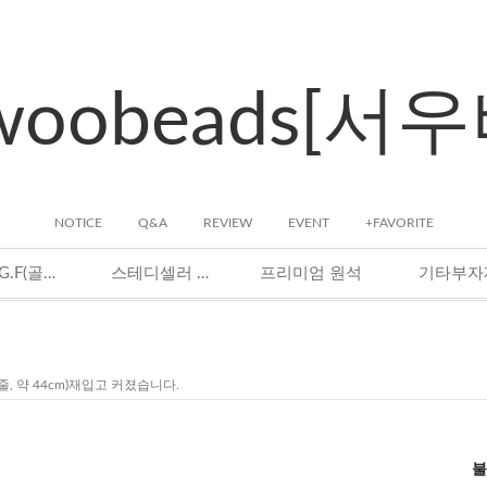
woobeads[서
NOTICE
Q&A
REVIEW
EVENT
+FAVORITE
14K G.F(골드필드)
스테디셀러 원석
프리미엄 원석
기타부자
줄, 약 44cm)재입고 커졌습니다.
불