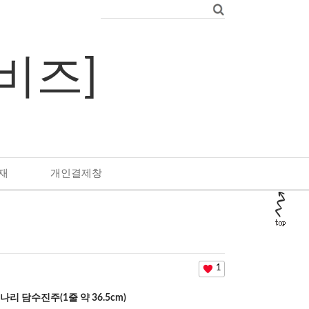
우비즈]
재
개인결제창
1
나리 담수진주(1줄 약 36.5cm)