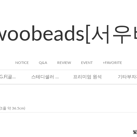
woobeads[서
NOTICE
Q&A
REVIEW
EVENT
+FAVORITE
14K G.F(골드필드)
스테디셀러 원석
프리미엄 원석
기타부자
줄 약 36.5cm)
빛