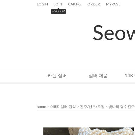
LOGIN
JOIN
CART
(
0
)
ORDER
MYPAGE
+2000P
Seo
카렌 실버
실버 제품
home
>
스테디셀러 원석
>
진주/산호/오팔
> 빛나리 담수진주(1