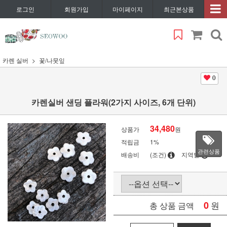
로그인
회원가입
마이페이지
최근본상품
카렌 실버
꽃/나뭇잎
0
카렌실버 샌딩 플라워(2가지 사이즈, 6개 단위)
34,480
상품가
원
적립금
1%
관련상품
배송비
(조건)
지역별
0
원
총 상품 금액