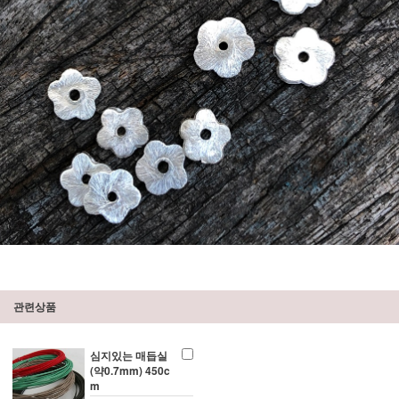
관련상품
심지있는 매듭실
(약0.7mm) 450c
m