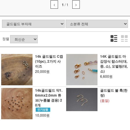
1
/
1
정렬
14k 골드필드 C캡
14K 골드필드 마
(10pc), 2가지 사
감장식 랍스터(대,
이즈
중, 소), 오벌링(대,
소)
20,000원
6,600원
14k골드필드 약1.
골드필드 볼 훅(한
6mmx2.0mm 튜
쌍)
브(누름볼 겸용) 2
(품절)
0개
10,000원