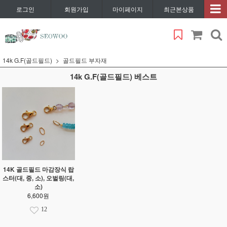
로그인
회원가입
마이페이지
최근본상품
14k G.F(골드필드)
골드필드 부자재
14k G.F(골드필드) 베스트
14K 골드필드 마감장식 랍
스터(대, 중, 소), 오벌링(대,
소)
6,600원
12